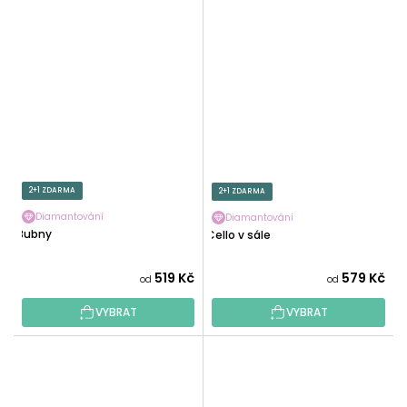
2+1 ZDARMA
2+1 ZDARMA
Diamantování
Diamantování
Bubny
Cello v sále
519 Kč
579 Kč
od
od
VYBRAT
VYBRAT