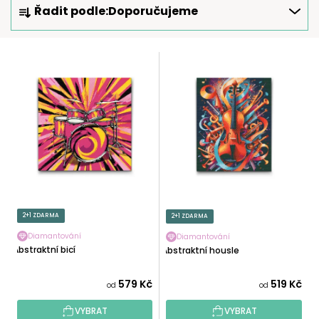
Řadit podle:
Doporučujeme
A
Z
E
V
N
Ý
Í
P
P
I
R
S
O
P
D
R
U
O
K
D
T
U
2+1 ZDARMA
2+1 ZDARMA
Ů
K
Diamantování
Diamantování
T
Abstraktní bicí
Abstraktní housle
Ů
579 Kč
519 Kč
od
od
VYBRAT
VYBRAT