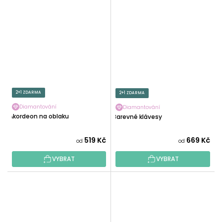
2+1 ZDARMA
2+1 ZDARMA
Diamantování
Diamantování
Akordeon na oblaku
Barevné klávesy
519 Kč
669 Kč
od
od
VYBRAT
VYBRAT