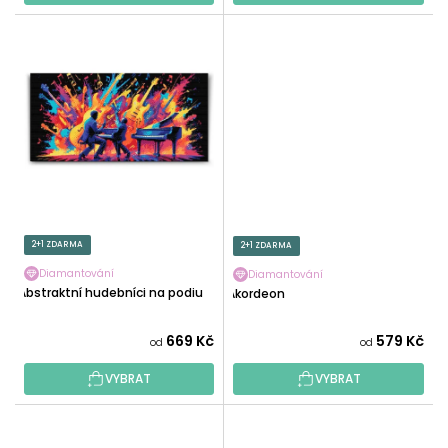
2+1 ZDARMA
2+1 ZDARMA
Diamantování
Diamantování
Abstraktní hudebníci na podiu
Akordeon
669 Kč
579 Kč
od
od
VYBRAT
VYBRAT