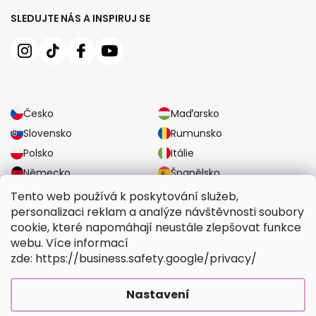
SLEDUJTE NÁS A INSPIRUJ SE
Česko
Maďarsko
Slovensko
Rumunsko
Polsko
Itálie
Německo
Španělsko
Velká Británie
Rakousko
Tento web používá k poskytování služeb,
personalizaci reklam a analýze návštěvnosti soubory
cookie, které napomáhají neustále zlepšovat funkce
SPOLEHLIVÉ MOŽNOSTI DOPRAVY
webu. Více informací
zde: https://business.safety.google/privacy/
BEZPEČNÉ MOŽNOSTI PLATBY
Nastavení