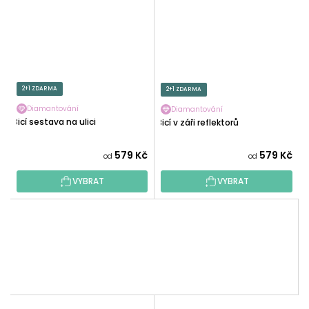
2+1 ZDARMA
2+1 ZDARMA
Diamantování
Diamantování
Bicí sestava na ulici
Bicí v záři reflektorů
579 Kč
579 Kč
od
od
VYBRAT
VYBRAT