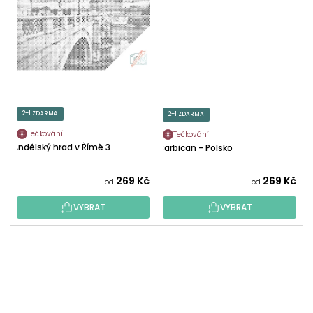
2+1 ZDARMA
2+1 ZDARMA
Tečkování
Tečkování
Andělský hrad v Římě 3
Barbican - Polsko
269 Kč
269 Kč
od
od
VYBRAT
VYBRAT