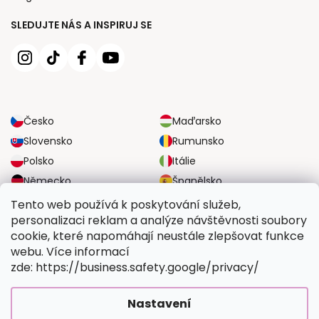
SLEDUJTE NÁS A INSPIRUJ SE
Česko
Maďarsko
Slovensko
Rumunsko
Polsko
Itálie
Německo
Španělsko
Velká Británie
Rakousko
Tento web používá k poskytování služeb,
personalizaci reklam a analýze návštěvnosti soubory
cookie, které napomáhají neustále zlepšovat funkce
SPOLEHLIVÉ MOŽNOSTI DOPRAVY
webu. Více informací
zde: https://business.safety.google/privacy/
BEZPEČNÉ MOŽNOSTI PLATBY
Nastavení