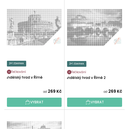
V
N
Ý
Í
P
P
I
R
S
O
P
D
R
U
O
K
D
T
U
2+1 ZDARMA
2+1 ZDARMA
Ů
K
Tečkování
Tečkování
T
Andělský hrad v Římě
Andělský hrad v Římě 2
Ů
269 Kč
269 Kč
od
od
VYBRAT
VYBRAT