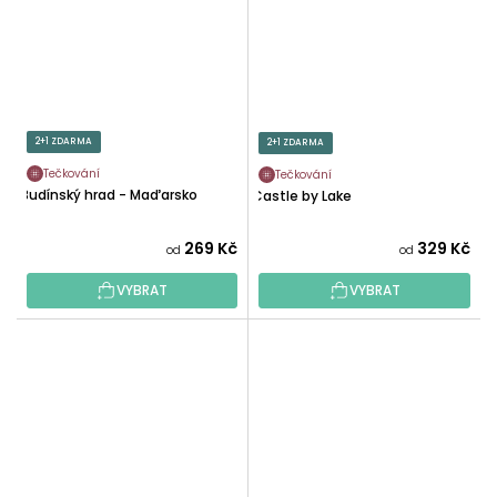
2+1 ZDARMA
2+1 ZDARMA
Tečkování
Tečkování
Budínský hrad - Maďarsko
Castle by Lake
269 Kč
329 Kč
od
od
VYBRAT
VYBRAT