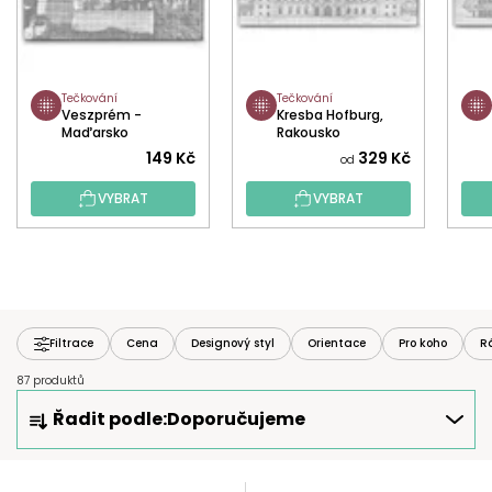
Tečkování
Tečkování
Veszprém -
Kresba Hofburg,
Maďarsko
Rakousko
149 Kč
329 Kč
od
VYBRAT
VYBRAT
Filtrace
Cena
Designový styl
Orientace
Pro koho
R
87 produktů
Ř
Řadit podle:
Doporučujeme
A
Z
E