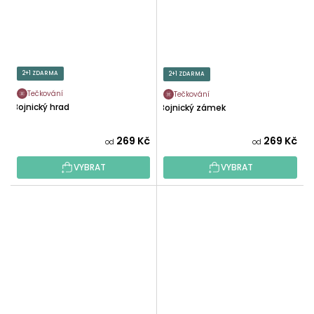
2+1 ZDARMA
2+1 ZDARMA
Tečkování
Tečkování
Bojnický hrad
Bojnický zámek
269 Kč
269 Kč
od
od
VYBRAT
VYBRAT