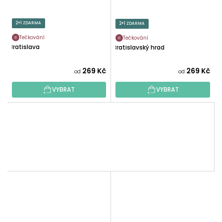
2+1 ZDARMA
2+1 ZDARMA
Tečkování
Tečkování
Bratislava
Bratislavský hrad
269 Kč
269 Kč
od
od
VYBRAT
VYBRAT