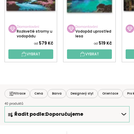
Diamantování
Diamantování
Rozkvetlé stromy u
Vodopád uprostřed
vodopádu
lesa
579 Kč
519 Kč
od
od
VYBRAT
VYBRAT
Filtrace
Cena
Barva
Designový styl
Orientace
Pro 
40 produktů
Ř
Řadit podle:
Doporučujeme
A
Z
E