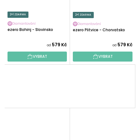
2+1 ZDARMA
2+1 ZDARMA
Diamantování
Diamantování
Jezero Bohinj - Slovinsko
Jezero Plitvice - Chorvatsko
579 Kč
579 Kč
od
od
VYBRAT
VYBRAT