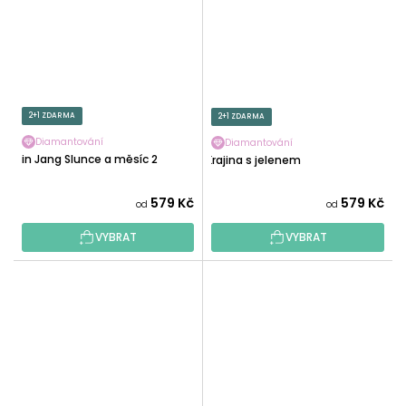
2+1 ZDARMA
2+1 ZDARMA
Diamantování
Diamantování
Jin Jang Slunce a měsíc 2
Krajina s jelenem
579 Kč
579 Kč
od
od
VYBRAT
VYBRAT