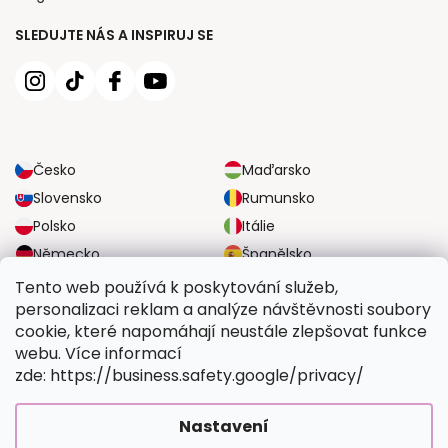
SLEDUJTE NÁS A INSPIRUJ SE
Česko
Maďarsko
Slovensko
Rumunsko
Polsko
Itálie
Německo
Španělsko
Velká Británie
Rakousko
Tento web používá k poskytování služeb,
personalizaci reklam a analýze návštěvnosti soubory
cookie, které napomáhají neustále zlepšovat funkce
SPOLEHLIVÉ MOŽNOSTI DOPRAVY
webu. Více informací
zde: https://business.safety.google/privacy/
BEZPEČNÉ MOŽNOSTI PLATBY
Nastavení