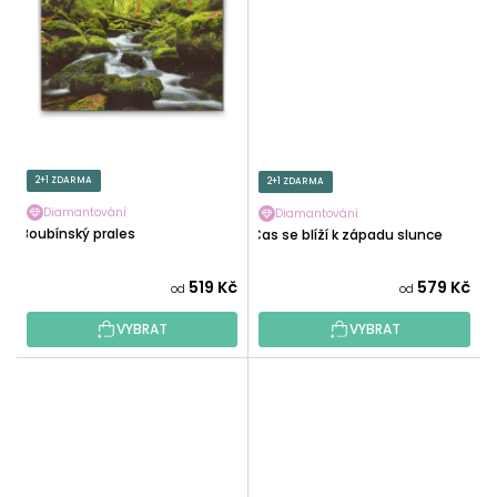
2+1 ZDARMA
2+1 ZDARMA
Diamantování
Diamantování
Boubínský prales
Čas se blíží k západu slunce
519 Kč
579 Kč
od
od
VYBRAT
VYBRAT