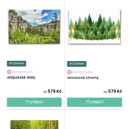
V
N
Ý
Í
P
P
I
R
S
O
P
D
R
U
O
K
D
T
U
2+1 ZDARMA
2+1 ZDARMA
Ů
K
Diamantování
Diamantování
T
Adršpašské skály
Borovicové stromy
Ů
579 Kč
579 Kč
od
od
VYBRAT
VYBRAT