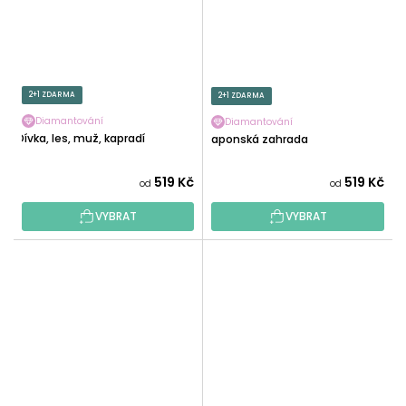
2+1 ZDARMA
2+1 ZDARMA
Diamantování
Diamantování
Dívka, les, muž, kapradí
Japonská zahrada
519 Kč
519 Kč
od
od
VYBRAT
VYBRAT