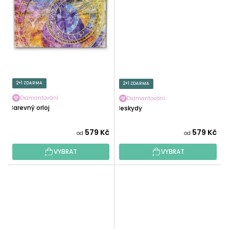
2+1 ZDARMA
2+1 ZDARMA
Diamantování
Diamantování
Barevný orloj
Beskydy
579 Kč
579 Kč
od
od
VYBRAT
VYBRAT