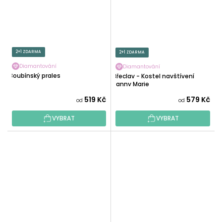
2+1 ZDARMA
2+1 ZDARMA
Diamantování
Diamantování
Boubínský prales
Břeclav - Kostel navštívení
Panny Marie
519 Kč
579 Kč
od
od
VYBRAT
VYBRAT