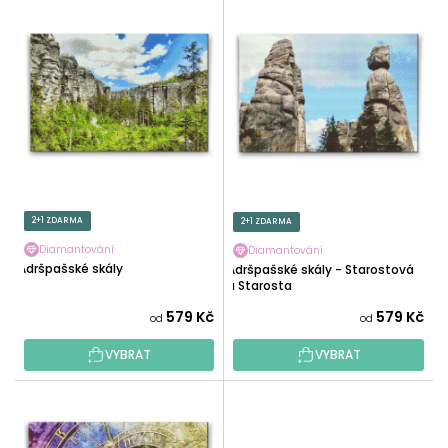
V
N
Ý
Í
P
P
I
R
S
O
P
D
R
U
O
K
D
T
U
2+1 ZDARMA
2+1 ZDARMA
Ů
K
Diamantování
Diamantování
T
Adršpašské skály
Adršpašské skály - Starostová
Ů
a Starosta
579 Kč
579 Kč
od
od
VYBRAT
VYBRAT