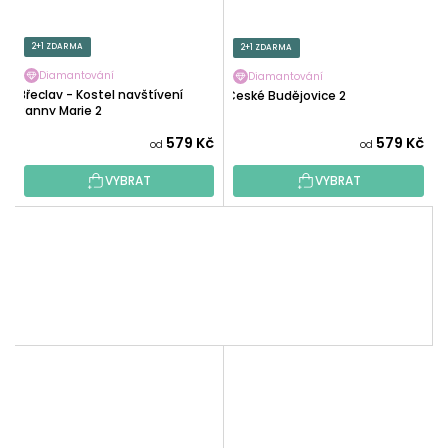
2+1 ZDARMA
2+1 ZDARMA
Diamantování
Diamantování
Břeclav - Kostel navštívení
České Budějovice 2
Panny Marie 2
579 Kč
579 Kč
od
od
VYBRAT
VYBRAT