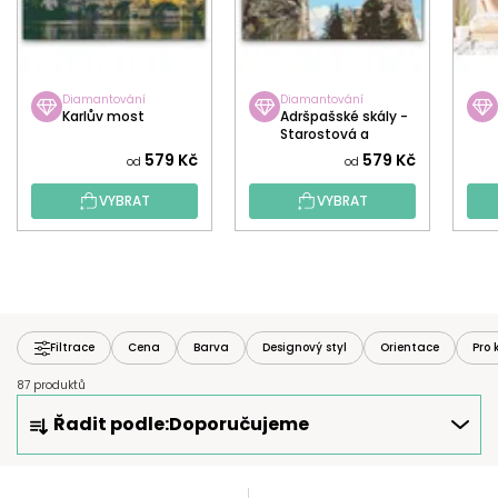
Diamantování
Diamantování
Karlův most
Adršpašské skály -
Starostová a
Starosta
579 Kč
579 Kč
od
od
VYBRAT
VYBRAT
Filtrace
Cena
Barva
Designový styl
Orientace
Pro 
87 produktů
Ř
Řadit podle:
Doporučujeme
A
Z
E