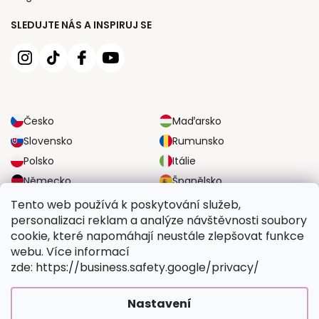
SLEDUJTE NÁS A INSPIRUJ SE
Česko
Maďarsko
Slovensko
Rumunsko
Polsko
Itálie
Německo
Španělsko
Velká Británie
Rakousko
Tento web používá k poskytování služeb,
personalizaci reklam a analýze návštěvnosti soubory
cookie, které napomáhají neustále zlepšovat funkce
SPOLEHLIVÉ MOŽNOSTI DOPRAVY
webu. Více informací
zde: https://business.safety.google/privacy/
BEZPEČNÉ MOŽNOSTI PLATBY
Nastavení