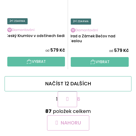
2+1 ZDARMA
2+1 ZDARMA
Diamantování
Diamantování
Český Krumlov v odstínech šedi
Hrad a Zámek Bečov nad
Teplou
579 Kč
579 Kč
od
od
VYBRAT
VYBRAT
NAČÍST 12 DALŠÍCH
S
1
8
t
r
O
á
87
položek celkem
v
n
l
k
NAHORU
á
o
d
v