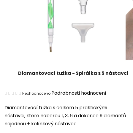
Diamantovací tužka - Spirálka s 5 nástavci
Průměrné
Podrobnosti hodnocení
Neohodnoceno
hodnocení
Diamantovací tužka s celkem 5 praktickými
produktu
nástavci, které naberou 1, 3, 6 a dokonce 9 diamantů
je
najednou + kolínkový nástavec.
0,0
z