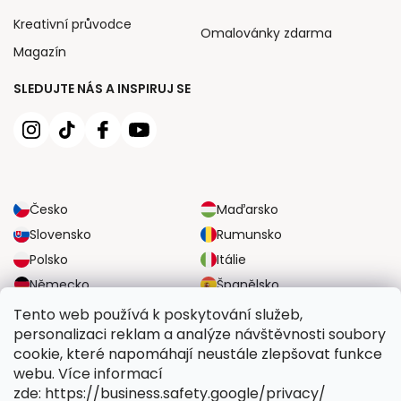
Kreativní průvodce
Omalovánky zdarma
Magazín
SLEDUJTE NÁS A INSPIRUJ SE
Česko
Maďarsko
Slovensko
Rumunsko
Polsko
Itálie
Německo
Španělsko
Velká Británie
Rakousko
Tento web používá k poskytování služeb,
personalizaci reklam a analýze návštěvnosti soubory
cookie, které napomáhají neustále zlepšovat funkce
SPOLEHLIVÉ MOŽNOSTI DOPRAVY
webu. Více informací
zde: https://business.safety.google/privacy/