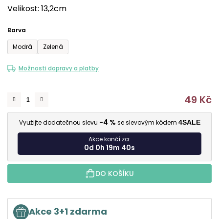
Velikost: 13,2cm
5
hvězdiček.
Barva
Modrá
Zelená
Možnosti dopravy a platby
49 Kč
M
-4 %
Využijte dodatečnou slevu
se slevovým kódem
4SALE
Akce končí za:
0d 0h 19m 39s
DO KOŠÍKU
Akce 3+1 zdarma