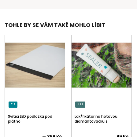
TOHLE BY SE VÁM TAKÉ MOHLO LÍBIT
TIP
3 + 1
Svítící LED podložka pod
Lak/fixátor na hotovou
plátno
diamantovačku s
aplikátorem
Průměrné
399 Kč
99 Kč