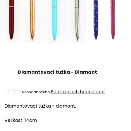
Diamantovací tužka - Diamant
Průměrné
Podrobnosti hodnocení
Neohodnoceno
hodnocení
Diamantovací tužka - diamant.
produktu
je
Velikost: 14cm
0,0
z