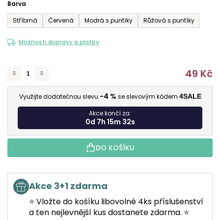
Barva
5
Stříbrná
Červená
Modrá s puntíky
Růžová s puntíky
hvězdiček.
Možnosti dopravy a platby
49 Kč
M
-4 %
Využijte dodatečnou slevu
se slevovým kódem
4SALE
Akce končí za:
0d 7h 15m 31s
DO KOŠÍKU
Akce 3+1 zdarma
⭐ Vložte do košíku libovolné 4ks příslušenství
a ten nejlevnější kus dostanete zdarma. ⭐