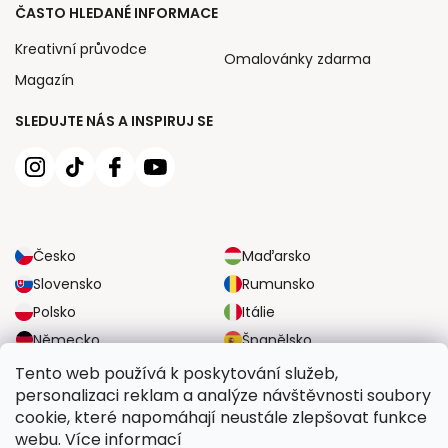
ČASTO HLEDANÉ INFORMACE
Kreativní průvodce
Omalovánky zdarma
Magazín
SLEDUJTE NÁS A INSPIRUJ SE
Česko
Maďarsko
Slovensko
Rumunsko
Polsko
Itálie
Německo
Španělsko
Velká Británie
Rakousko
Tento web používá k poskytování služeb,
personalizaci reklam a analýze návštěvnosti soubory
cookie, které napomáhají neustále zlepšovat funkce
SPOLEHLIVÉ MOŽNOSTI DOPRAVY
webu. Více informací