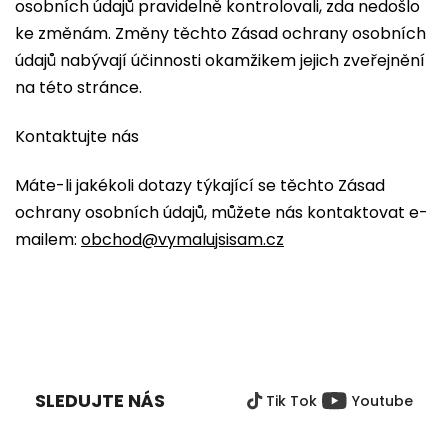
osobních údajů pravidelně kontrolovali, zda nedošlo
ke změnám. Změny těchto Zásad ochrany osobních
údajů nabývají účinnosti okamžikem jejich zveřejnění
na této stránce.
Kontaktujte nás
Máte-li jakékoli dotazy týkající se těchto Zásad
ochrany osobních údajů, můžete nás kontaktovat e-
mailem:
obchod@vymalujsisam.cz
Z
Á
P
SLEDUJTE NÁS
Tik Tok
Youtube
A
T