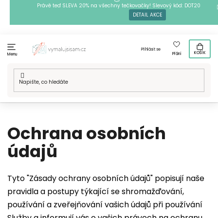
Přejít
Právě teď SLEVA 20% na všechny tečkovačky! Slevový kód: DOT20
DETAIL AKCE
na
obsah
Přihlásit se
KOŠÍK
Přání
Menu
Domů
/
Ochrana osobních údajů
Ochrana osobních
údajů
Tyto "Zásady ochrany osobních údajů" popisují naše
pravidla a postupy týkající se shromažďování,
používání a zveřejňování vašich údajů při používání
Služby a informují vás o vašich právech na ochranu