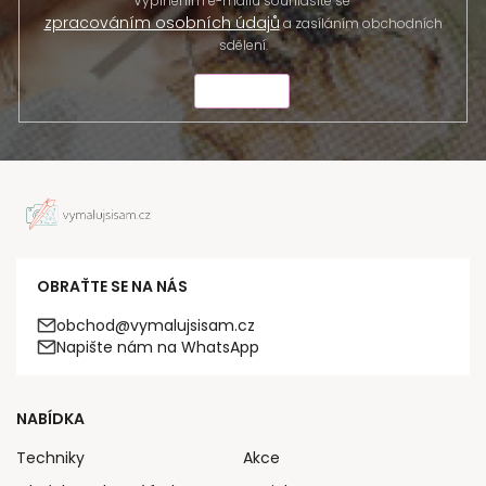
Vyplněním e-mailu souhlasíte se
zpracováním osobních údajů
a zasíláním obchodních
sdělení.
ODESLAT
OBRAŤTE SE NA NÁS
obchod@vymalujsisam.cz
Napište nám na WhatsApp
NABÍDKA
Techniky
Akce