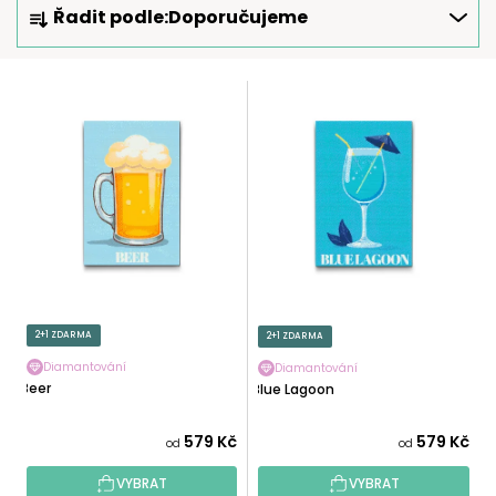
Řadit podle:
Doporučujeme
A
Z
E
V
N
Ý
Í
P
P
I
R
S
O
P
D
R
U
O
K
D
T
U
2+1 ZDARMA
2+1 ZDARMA
Ů
K
Diamantování
Diamantování
T
Beer
Blue Lagoon
Ů
579 Kč
579 Kč
od
od
VYBRAT
VYBRAT