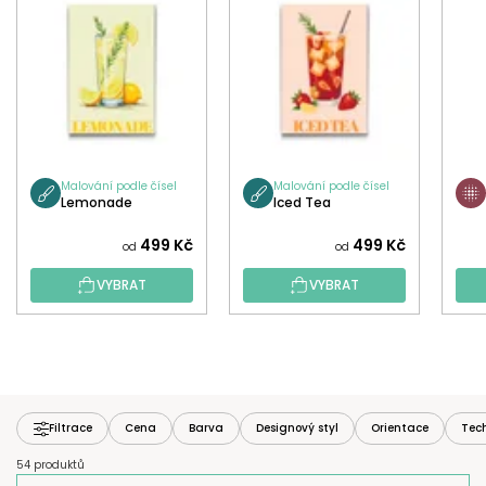
Malování podle čísel
Malování podle čísel
Lemonade
Iced Tea
499 Kč
499 Kč
od
od
VYBRAT
VYBRAT
Filtrace
Cena
Barva
Designový styl
Orientace
Tec
54 produktů
Ř