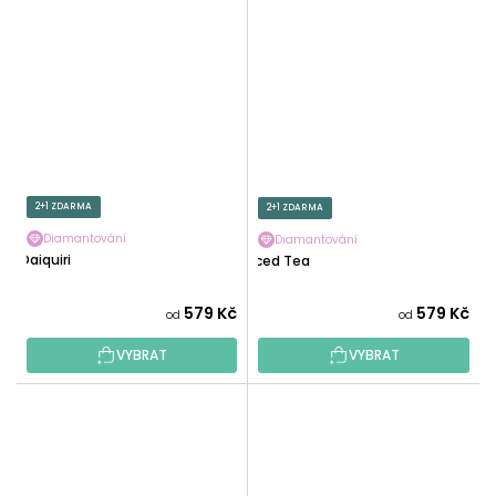
2+1 ZDARMA
2+1 ZDARMA
Diamantování
Diamantování
Daiquiri
Iced Tea
579 Kč
579 Kč
od
od
VYBRAT
VYBRAT