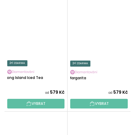
2+1 ZDARMA
2+1 ZDARMA
Diamantování
Diamantování
Long Island Iced Tea
Margarita
579 Kč
579 Kč
od
od
VYBRAT
VYBRAT