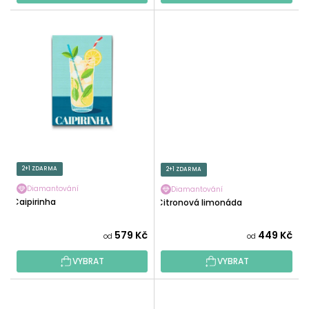
2+1 ZDARMA
2+1 ZDARMA
Diamantování
Diamantování
Caipirinha
Citronová limonáda
579 Kč
449 Kč
od
od
VYBRAT
VYBRAT