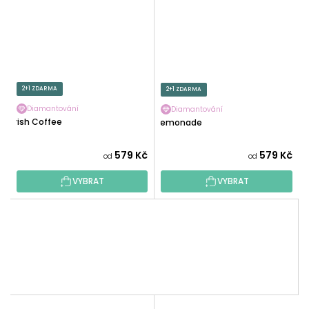
2+1 ZDARMA
2+1 ZDARMA
Diamantování
Diamantování
Irish Coffee
Lemonade
579 Kč
579 Kč
od
od
VYBRAT
VYBRAT