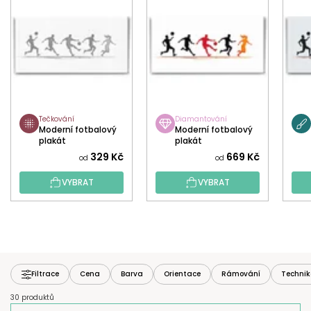
Tečkování
Diamantování
Moderní fotbalový
Moderní fotbalový
plakát
plakát
329 Kč
669 Kč
od
od
VYBRAT
VYBRAT
Filtrace
Cena
Barva
Orientace
Rámování
Techni
30 produktů
Ř