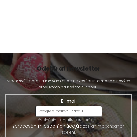
ý
p
i
s
u
Odebírat newsletter
Vložte svůj e-mail a my vám budeme zasílat informace o nových
produktech na našem e-shopu.
E-mail
Vyplněním e-mailu souhlasíte se
zpracováním osobních údajů
a zasíláním obchodních
sdělení.