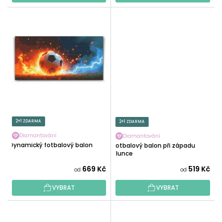
2+1 ZDARMA
2+1 ZDARMA
Diamantování
Diamantování
Dynamický fotbalový balon
Fotbalový balon při západu
slunce
669 Kč
519 Kč
od
od
VYBRAT
VYBRAT