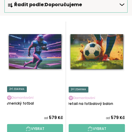
Řadit podle:
Doporučujeme
A
Z
E
V
N
Ý
Í
P
P
I
R
S
O
P
D
R
U
O
K
D
T
U
2+1 ZDARMA
2+1 ZDARMA
Ů
K
Diamantování
Diamantování
T
Americký fotbal
Detail na fotbalový balon
Ů
579 Kč
579 Kč
od
od
VYBRAT
VYBRAT