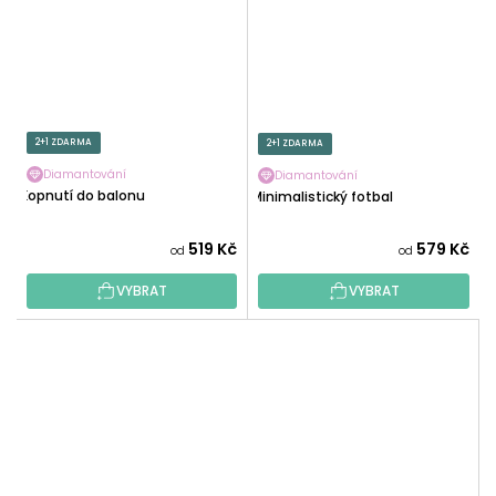
2+1 ZDARMA
2+1 ZDARMA
Diamantování
Diamantování
Kopnutí do balonu
Minimalistický fotbal
519 Kč
579 Kč
od
od
VYBRAT
VYBRAT