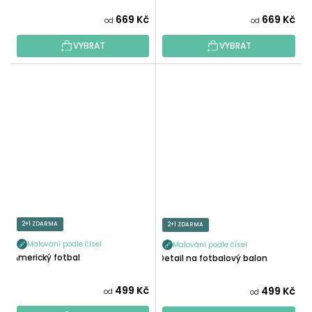
669 Kč
669 Kč
od
od
VYBRAT
VYBRAT
2+1 ZDARMA
2+1 ZDARMA
Malování podle čísel
Malování podle čísel
Americký fotbal
Detail na fotbalový balon
499 Kč
499 Kč
od
od