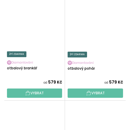
2+1 ZDARMA
2+1 ZDARMA
Diamantování
Diamantování
Fotbalový brankář
Fotbalový pohár
579 Kč
579 Kč
od
od
VYBRAT
VYBRAT