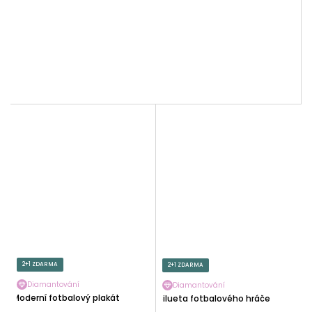
2+1 ZDARMA
2+1 ZDARMA
Diamantování
Diamantování
Moderní fotbalový plakát
Silueta fotbalového hráče